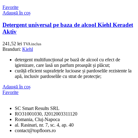
Favorite
Adaugă în coș
Detergent universal pe baza de alcool Kiehl Keradet
Aktiv
241,52
lei
TVA inclus
Branduri:
Kiehl
detergent multifuncțional pe bază de alcool cu efect de
igienizare, care lasă un parfum proaspăt și plăcut;
curăță eficient suprafețele lucioase și pardoselile rezistente la
apă, inclusiv pardoselile cu strat de protecție;
Adaugă în coș
Favorite
SC Smart Results SRL
RO31001030, J2012003311120
Romania, Cluj-Napoca
al. Rasinari, nr. 7, sc. 4, ap. 40
contact@topfloors.ro