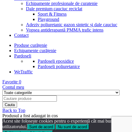
Echipamente profesionale de curatenie
Dale premium cauciuc reciclat
Sport & Fitness
Playground
Adeziv poliuretanic gazon sintetic și dale cauciuc
Vopsea antiderapantă PMMA trafic intens
Contact
Produse curățenie
Echipamente curățenie
Pardoseli
Pardoseli epoxidice
Pardoseli poliuretanice
WeTraffic
Favorite
0
Contul meu
Back to Top
Produsul a fost adaugat in cos
Acest site folosește cookies pentru o experiență cât mai bună a
utilizatorului.
Sunt de acord
Nu sunt de acord