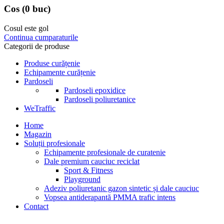
Cos
(0 buc)
Cosul este gol
Continua cumparaturile
Categorii de produse
Produse curățenie
Echipamente curățenie
Pardoseli
Pardoseli epoxidice
Pardoseli poliuretanice
WeTraffic
Home
Magazin
Soluții profesionale
Echipamente profesionale de curatenie
Dale premium cauciuc reciclat
Sport & Fitness
Playground
Adeziv poliuretanic gazon sintetic și dale cauciuc
Vopsea antiderapantă PMMA trafic intens
Contact