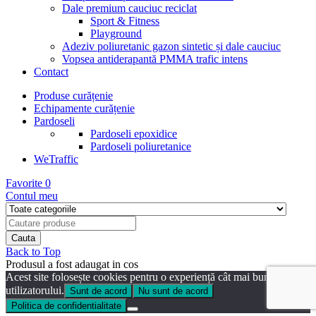
Dale premium cauciuc reciclat
Sport & Fitness
Playground
Adeziv poliuretanic gazon sintetic și dale cauciuc
Vopsea antiderapantă PMMA trafic intens
Contact
Produse curățenie
Echipamente curățenie
Pardoseli
Pardoseli epoxidice
Pardoseli poliuretanice
WeTraffic
Favorite
0
Contul meu
Back to Top
Produsul a fost adaugat in cos
Acest site folosește cookies pentru o experiență cât mai bună a
utilizatorului.
Sunt de acord
Nu sunt de acord
Politica de confidentialitate