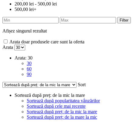
200,00 lei - 500,00 lei
500,00 lei+
Filter
Afișez singurul rezultat
Arata doar produsele care sunt la oferta
Arata
Arata:
30
30
60
90
Sort
Sortează după preț: de la mic la mare
Sortează după popularitatea vânzărilor
Sortează după cele mai recente
Sortează după preț: de la mic la mare
Sortează după preț: de la mare la mic