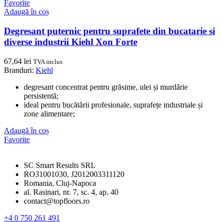
Favorite
Adaugă în coș
Degresant puternic pentru suprafete din bucatarie si
diverse industrii Kiehl Xon Forte
67,64
lei
TVA inclus
Branduri:
Kiehl
degresant concentrat pentru grăsime, ulei și murdărie
persistentă;
ideal pentru bucătării profesionale, suprafețe industriale și
zone alimentare;
Adaugă în coș
Favorite
SC Smart Results SRL
RO31001030, J2012003311120
Romania, Cluj-Napoca
al. Rasinari, nr. 7, sc. 4, ap. 40
contact@topfloors.ro
+4 0 750 261 491