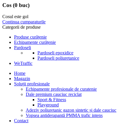
Cos
(0 buc)
Cosul este gol
Continua cumparaturile
Categorii de produse
Produse curățenie
Echipamente curățenie
Pardoseli
Pardoseli epoxidice
Pardoseli poliuretanice
WeTraffic
Home
Magazin
Soluții profesionale
Echipamente profesionale de curatenie
Dale premium cauciuc reciclat
Sport & Fitness
Playground
Adeziv poliuretanic gazon sintetic și dale cauciuc
Vopsea antiderapantă PMMA trafic intens
Contact