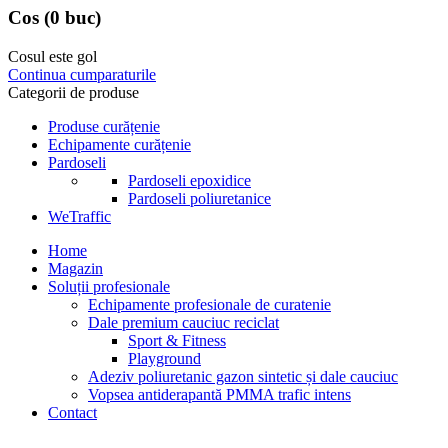
Cos
(0 buc)
Cosul este gol
Continua cumparaturile
Categorii de produse
Produse curățenie
Echipamente curățenie
Pardoseli
Pardoseli epoxidice
Pardoseli poliuretanice
WeTraffic
Home
Magazin
Soluții profesionale
Echipamente profesionale de curatenie
Dale premium cauciuc reciclat
Sport & Fitness
Playground
Adeziv poliuretanic gazon sintetic și dale cauciuc
Vopsea antiderapantă PMMA trafic intens
Contact