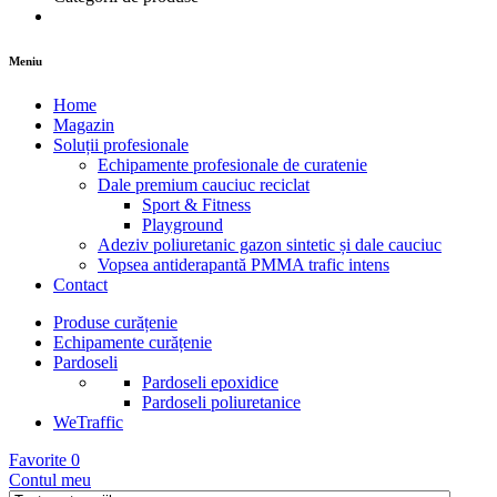
Meniu
Home
Magazin
Soluții profesionale
Echipamente profesionale de curatenie
Dale premium cauciuc reciclat
Sport & Fitness
Playground
Adeziv poliuretanic gazon sintetic și dale cauciuc
Vopsea antiderapantă PMMA trafic intens
Contact
Produse curățenie
Echipamente curățenie
Pardoseli
Pardoseli epoxidice
Pardoseli poliuretanice
WeTraffic
Favorite
0
Contul meu