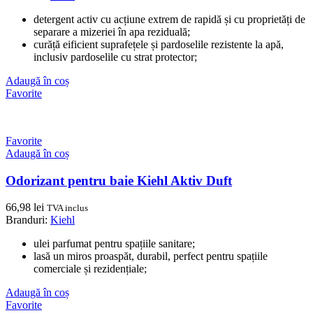
detergent activ cu acțiune extrem de rapidă și cu proprietăți de
separare a mizeriei în apa reziduală;
curăță eificient suprafețele și pardoselile rezistente la apă,
inclusiv pardoselile cu strat protector;
Adaugă în coș
Favorite
Favorite
Adaugă în coș
Odorizant pentru baie Kiehl Aktiv Duft
66,98
lei
TVA inclus
Branduri:
Kiehl
ulei parfumat pentru spațiile sanitare;
lasă un miros proaspăt, durabil, perfect pentru spațiile
comerciale și rezidențiale;
Adaugă în coș
Favorite