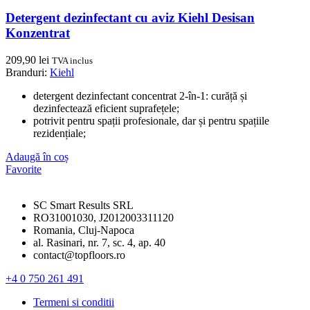
Detergent dezinfectant cu aviz Kiehl Desisan
Konzentrat
209,90
lei
TVA inclus
Branduri:
Kiehl
detergent dezinfectant concentrat 2-în-1: curăță și
dezinfectează eficient suprafețele;
potrivit pentru spații profesionale, dar și pentru spațiile
rezidențiale;
Adaugă în coș
Favorite
SC Smart Results SRL
RO31001030, J2012003311120
Romania, Cluj-Napoca
al. Rasinari, nr. 7, sc. 4, ap. 40
contact@topfloors.ro
+4 0 750 261 491
Termeni si conditii