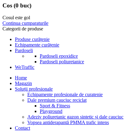
Cos
(0 buc)
Cosul este gol
Continua cumparaturile
Categorii de produse
Produse curățenie
Echipamente curățenie
Pardoseli
Pardoseli epoxidice
Pardoseli poliuretanice
WeTraffic
Home
Magazin
Soluții profesionale
Echipamente profesionale de curatenie
Dale premium cauciuc reciclat
Sport & Fitness
Playground
Adeziv poliuretanic gazon sintetic și dale cauciuc
Vopsea antiderapantă PMMA trafic intens
Contact