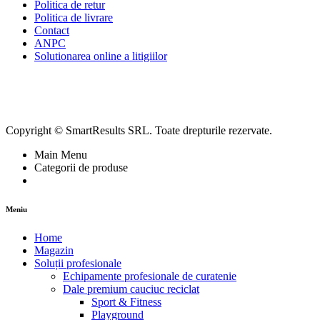
Politica de retur
Politica de livrare
Contact
ANPC
Solutionarea online a litigiilor
Copyright © SmartResults SRL. Toate drepturile rezervate.
Main Menu
Categorii de produse
Meniu
Home
Magazin
Soluții profesionale
Echipamente profesionale de curatenie
Dale premium cauciuc reciclat
Sport & Fitness
Playground