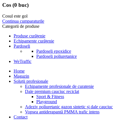
Cos
(0 buc)
Cosul este gol
Continua cumparaturile
Categorii de produse
Produse curățenie
Echipamente curățenie
Pardoseli
Pardoseli epoxidice
Pardoseli poliuretanice
WeTraffic
Home
Magazin
Soluții profesionale
Echipamente profesionale de curatenie
Dale premium cauciuc reciclat
Sport & Fitness
Playground
Adeziv poliuretanic gazon sintetic și dale cauciuc
Vopsea antiderapantă PMMA trafic intens
Contact