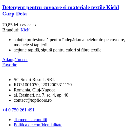
Detergent pentru covoare si materiale textile Kiehl
Carp Deta
70,85
lei
TVA inclus
Branduri:
Kiehl
soluție profesională pentru îndepărtarea petelor de pe covoare,
mochete și tapițerii;
acțiune rapidă, sigură pentru culori și fibre textile;
Adaugă în coș
Favorite
SC Smart Results SRL
RO31001030, J2012003311120
Romania, Cluj-Napoca
al. Rasinari, nr. 7, sc. 4, ap. 40
contact@topfloors.ro
+4 0 750 261 491
Termeni si conditii
Politica de confidentialitate