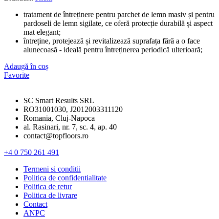
tratament de întreținere pentru parchet de lemn masiv și pentru
pardoseli de lemn sigilate, ce oferă protecție durabilă și aspect
mat elegant;
întreține, protejează și revitalizează suprafața fără a o face
alunecoasă - ideală pentru întreținerea periodică ulterioară;
Adaugă în coș
Favorite
SC Smart Results SRL
RO31001030, J2012003311120
Romania, Cluj-Napoca
al. Rasinari, nr. 7, sc. 4, ap. 40
contact@topfloors.ro
+4 0 750 261 491
Termeni si conditii
Politica de confidentialitate
Politica de retur
Politica de livrare
Contact
ANPC