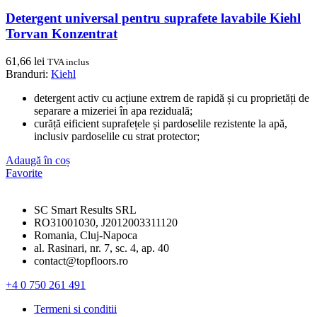
Detergent universal pentru suprafete lavabile Kiehl
Torvan Konzentrat
61,66
lei
TVA inclus
Branduri:
Kiehl
detergent activ cu acțiune extrem de rapidă și cu proprietăți de
separare a mizeriei în apa reziduală;
curăță eificient suprafețele și pardoselile rezistente la apă,
inclusiv pardoselile cu strat protector;
Adaugă în coș
Favorite
SC Smart Results SRL
RO31001030, J2012003311120
Romania, Cluj-Napoca
al. Rasinari, nr. 7, sc. 4, ap. 40
contact@topfloors.ro
+4 0 750 261 491
Termeni si conditii