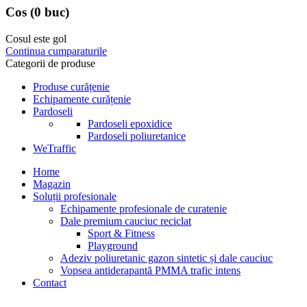
Cos
(0 buc)
Cosul este gol
Continua cumparaturile
Categorii de produse
Produse curățenie
Echipamente curățenie
Pardoseli
Pardoseli epoxidice
Pardoseli poliuretanice
WeTraffic
Home
Magazin
Soluții profesionale
Echipamente profesionale de curatenie
Dale premium cauciuc reciclat
Sport & Fitness
Playground
Adeziv poliuretanic gazon sintetic și dale cauciuc
Vopsea antiderapantă PMMA trafic intens
Contact