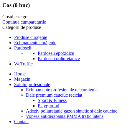
Cos
(0 buc)
Cosul este gol
Continua cumparaturile
Categorii de produse
Produse curățenie
Echipamente curățenie
Pardoseli
Pardoseli epoxidice
Pardoseli poliuretanice
WeTraffic
Home
Magazin
Soluții profesionale
Echipamente profesionale de curatenie
Dale premium cauciuc reciclat
Sport & Fitness
Playground
Adeziv poliuretanic gazon sintetic și dale cauciuc
Vopsea antiderapantă PMMA trafic intens
Contact