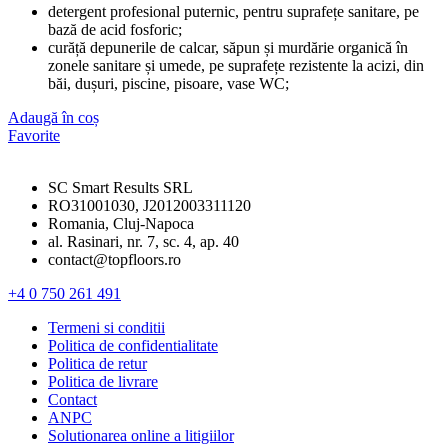
detergent profesional puternic, pentru suprafețe sanitare, pe
bază de acid fosforic;
curăță depunerile de calcar, săpun și murdărie organică în
zonele sanitare și umede, pe suprafețe rezistente la acizi, din
băi, dușuri, piscine, pisoare, vase WC;
Adaugă în coș
Favorite
SC Smart Results SRL
RO31001030, J2012003311120
Romania, Cluj-Napoca
al. Rasinari, nr. 7, sc. 4, ap. 40
contact@topfloors.ro
+4 0 750 261 491
Termeni si conditii
Politica de confidentialitate
Politica de retur
Politica de livrare
Contact
ANPC
Solutionarea online a litigiilor