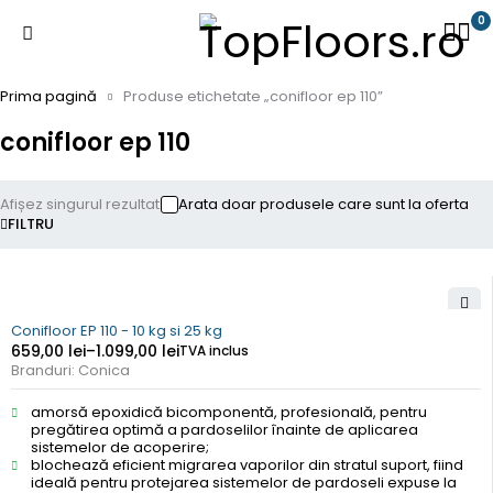
0
Prima pagină
Produse etichetate „conifloor ep 110”
conifloor ep 110
Afișez singurul rezultat
Arata doar produsele care sunt la oferta
FILTRU
Conifloor EP 110 - 10 kg si 25 kg
659,00
lei
–
1.099,00
lei
TVA inclus
Branduri:
Conica
amorsă epoxidică bicomponentă, profesională, pentru
pregătirea optimă a pardoselilor înainte de aplicarea
sistemelor de acoperire;
blochează eficient migrarea vaporilor din stratul suport, fiind
ideală pentru protejarea sistemelor de pardoseli expuse la