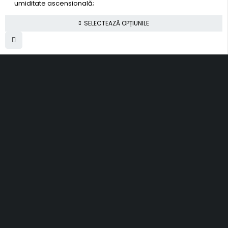
umiditate ascensională;
SELECTEAZĂ OPȚIUNILE
SC Smart Results SRL
RO31001030, J2012003311120
Romania, Cluj-Napoca
al. Rasinari, nr. 7, sc. 4, ap. 40
contact@topfloors.ro
+4 0 750 261 491
Termeni si conditii
Politica de confidentialitate
Politica de retur