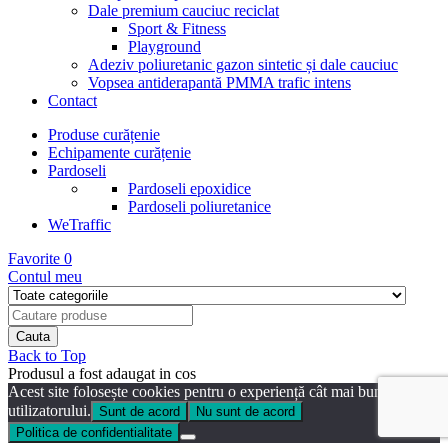
Dale premium cauciuc reciclat
Sport & Fitness
Playground
Adeziv poliuretanic gazon sintetic și dale cauciuc
Vopsea antiderapantă PMMA trafic intens
Contact
Produse curățenie
Echipamente curățenie
Pardoseli
Pardoseli epoxidice
Pardoseli poliuretanice
WeTraffic
Favorite
0
Contul meu
Back to Top
Produsul a fost adaugat in cos
Acest site folosește cookies pentru o experiență cât mai bună a
utilizatorului.
Sunt de acord
Nu sunt de acord
Politica de confidentialitate