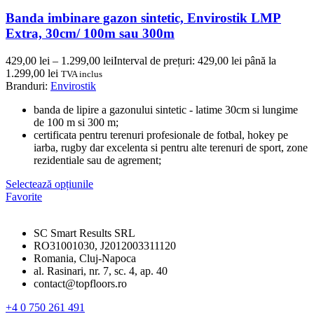
Banda imbinare gazon sintetic, Envirostik LMP
Extra, 30cm/ 100m sau 300m
429,00
lei
–
1.299,00
lei
Interval de prețuri: 429,00 lei până la
1.299,00 lei
TVA inclus
Branduri:
Envirostik
banda de lipire a gazonului sintetic - latime 30cm si lungime
de 100 m si 300 m;
certificata pentru terenuri profesionale de fotbal, hokey pe
iarba, rugby dar excelenta si pentru alte terenuri de sport, zone
rezidentiale sau de agrement;
Selectează opțiunile
Favorite
SC Smart Results SRL
RO31001030, J2012003311120
Romania, Cluj-Napoca
al. Rasinari, nr. 7, sc. 4, ap. 40
contact@topfloors.ro
+4 0 750 261 491