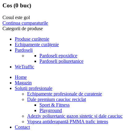
Cos
(0 buc)
Cosul este gol
Continua cumparaturile
Categorii de produse
Produse curățenie
Echipamente curățenie
Pardoseli
Pardoseli epoxidice
Pardoseli poliuretanice
WeTraffic
Home
Magazin
Soluții profesionale
Echipamente profesionale de curatenie
Dale premium cauciuc reciclat
Sport & Fitness
Playground
Adeziv poliuretanic gazon sintetic și dale cauciuc
Vopsea antiderapantă PMMA trafic intens
Contact