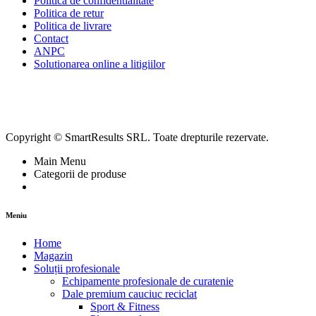
Politica de confidentialitate
Politica de retur
Politica de livrare
Contact
ANPC
Solutionarea online a litigiilor
Copyright © SmartResults SRL. Toate drepturile rezervate.
Main Menu
Categorii de produse
Meniu
Home
Magazin
Soluții profesionale
Echipamente profesionale de curatenie
Dale premium cauciuc reciclat
Sport & Fitness