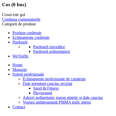
Cos
(0 buc)
Cosul este gol
Continua cumparaturile
Categorii de produse
Produse curățenie
Echipamente curățenie
Pardoseli
Pardoseli epoxidice
Pardoseli poliuretanice
WeTraffic
Home
Magazin
Soluții profesionale
Echipamente profesionale de curatenie
Dale premium cauciuc reciclat
Sport & Fitness
Playground
Adeziv poliuretanic gazon sintetic și dale cauciuc
Vopsea antiderapantă PMMA trafic intens
Contact