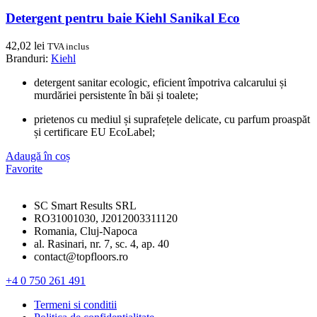
Detergent pentru baie Kiehl Sanikal Eco
42,02
lei
TVA inclus
Branduri:
Kiehl
detergent sanitar ecologic, eficient împotriva calcarului și
murdăriei persistente în băi și toalete;
prietenos cu mediul și suprafețele delicate, cu parfum proaspăt
și certificare EU EcoLabel;
Adaugă în coș
Favorite
SC Smart Results SRL
RO31001030, J2012003311120
Romania, Cluj-Napoca
al. Rasinari, nr. 7, sc. 4, ap. 40
contact@topfloors.ro
+4 0 750 261 491
Termeni si conditii