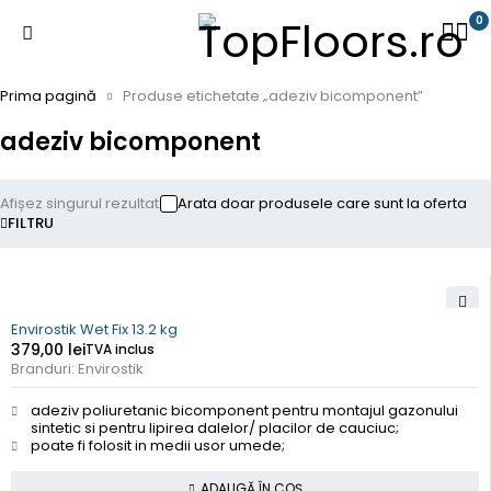
0
Prima pagină
Produse etichetate „adeziv bicomponent”
adeziv bicomponent
Afișez singurul rezultat
Arata doar produsele care sunt la oferta
FILTRU
Envirostik Wet Fix 13.2 kg
379,00
lei
TVA inclus
Branduri:
Envirostik
adeziv poliuretanic bicomponent pentru montajul gazonului
sintetic si pentru lipirea dalelor/ placilor de cauciuc;
poate fi folosit in medii usor umede;
ADAUGĂ ÎN COȘ