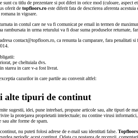
 sunt cu titlu de prezentare si pot diferi in orice mod (culoare, aspect e
us oferit de
topfloors.ro
este diferit fata de descrierea aferenta acestuia
a romana in vigoare.
eturnata in contul care ne va fi comunicat pe email in termen de maximum 
a rambursata in urma returului va fi doar suma produselor returnate, fara a
 adresa contact@topfloors.ro,
ca renunta la cumparare, fara penalitati si 
2014.
bligatii:
riorat, pe cheltuiala dvs.
 starea in care v-a fost livrat.
eptia cazurilor in care partile au convenit altfel:
 alte tipuri de continut
imite sugestii, idei, pune intrebari, propune articole sau, alte tipuri de ma
vire la protejarea proprietatii intelectuale; nu contine virusi informatici
ive sau alte forme de spam.
continut, nu puteti folosi adrese de e-mail sau identitati false.
Topfloor
a revedea periodic acest continut. Odata cu postarea de recenzii, comentari