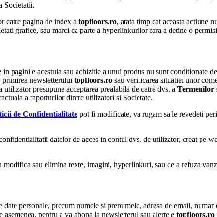
a Societatii.
lor catre pagina de index a
topfloors.ro
, atata timp cat aceasta actiune n
etati grafice, sau marci ca parte a hyperlinkurilor fara a detine o permisiu
 in paginile acestuia sau achizitie a unui produs nu sunt conditionate de 
, primirea newsletterului
topfloors.ro
sau verificarea situatiei unor come
ca utilizator presupune acceptarea prealabila de catre dvs. a
Termenilor s
tuala a raporturilor dintre utilizatori si Societate.
ticii de Confidentialitate
pot fi modificate, va rugam sa le revedeti peri
confidentialitatii datelor de acces in contul dvs. de utilizator, creat pe 
e a modifica sau elimina texte, imagini, hyperlinkuri, sau de a refuza vanz
e date personale, precum numele si prenumele, adresa de email, numar de t
e asemenea, pentru a va abona la newsletterul sau alertele
topfloors.ro