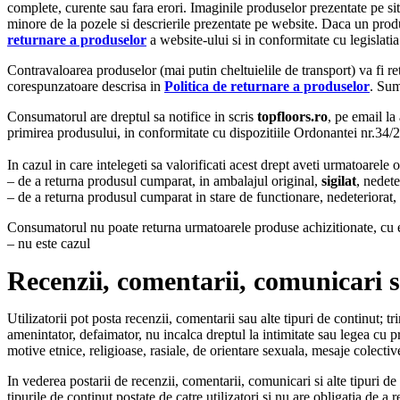
complete, curente sau fara erori. Imaginile produselor prezentate pe site
minore de la pozele si descrierile prezentate pe website. Daca un prod
returnare a produselor
a website-ului si in conformitate cu legislati
Contravaloarea produselor (mai putin cheltuielile de transport) va fi r
corespunzatoare descrisa in
Politica de returnare a produselor
. Sum
Consumatorul are dreptul sa notifice in scris
topfloors.ro
, pe email la
primirea produsului, in conformitate cu dispozitiile Ordonantei nr.34/
In cazul in care intelegeti sa valorificati acest drept aveti urmatoarele o
– de a returna produsul cumparat, in ambalajul original,
sigilat
, nedete
– de a returna produsul cumparat in stare de functionare, nedeteriorat, in
Consumatorul nu poate returna urmatoarele produse achizitionate, cu exc
– nu este cazul
Recenzii, comentarii, comunicari si
Utilizatorii pot posta recenzii, comentarii sau alte tipuri de continut; tr
amenintator, defaimator, nu incalca dreptul la intimitate sau legea cu pri
motive etnice, religioase, rasiale, de orientare sexuala, mesaje colect
In vederea postarii de recenzii, comentarii, comunicari si alte tipuri de 
tipurile de continut postate de catre utilizatori si nu are obligatia de 