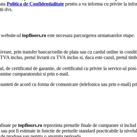
tata
Politica de Confidentialitate
pentru a va informa cu privire la info
tii dvs.
e website-ul
topfloors.ro
este necesara parcurgerea urmatoarelor etape:
livrare, prin transfer bancar/ordin de plata sau cu cardul online in condit
 TVA inclus, pretul livrarii cu TVA inclus si, daca este cazul, pretul ti
l, de certificatul de garantie, de certificatul cu privire la service-ul pos
ansmise cumparatorului si prin e-mail.
 sunteti de acord cu forma de comunicare (telefonica sau prin e-mail) pri
afisate pe
topfloors.ro
reprezinta preturile finale de cumparare si inclu
sau pot fi estimate in functie de preturile standard practicabile la nivel
t de produse sau pentru o anumita perioada.