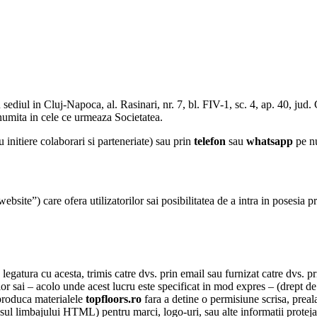
 sediul in Cluj-Napoca, al. Rasinari, nr. 7, bl. FIV-1, sc. 4, ap. 40, jud
mita in cele ce urmeaza Societatea.
 initiere colaborari si parteneriate) sau prin
telefon
sau
whatsapp
pe n
site”) care ofera utilizatorilor sai posibilitatea de a intra in posesia p
 legatura cu acesta, trimis catre dvs. prin email sau furnizat catre dvs. p
ilor sai – acolo unde acest lucru este specificat in mod expres – (drept de 
eproduca materialele
topfloors.ro
fara a detine o permisiune scrisa, preala
l limbajului HTML) pentru marci, logo-uri, sau alte informatii protejate