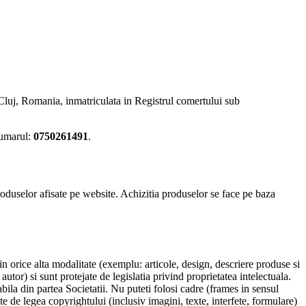
. Cluj, Romania, inmatriculata in Registrul comertului sub
umarul:
0750261491
.
roduselor afisate pe
website. Achizitia produselor se face pe baza
rin orice alta modalitate (exemplu: articole, design, descriere produse si
autor) si sunt protejate de legislatia privind proprietatea intelectuala.
bila din partea Societatii. Nu puteti folosi cadre (frames in sensul
 de legea copyrightului (inclusiv imagini, texte, interfete, formulare)