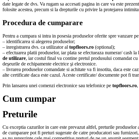
date legate de dvs. Va rugam sa accesati pagina in care va este prezen
folosite acestea, precum si la drepturile cu privire la protejarea intimita
Procedura de cumparare
Pentru a cumpara si intra in posesia produselor oferite spre vanzare p
– identificarea si alegerea produselor;
– inregistrarea dvs. ca utilizator al
topfloors.ro
(optional);
– efectuarea platii produselor, iar plata se efectueaza numerar/ cash la 
de utilizare
, iar costul final va contine pretul produsului comandat cu
deşeurile de echipamente electrice şi electronice.
– livrarea produselor comandate si achitate va fi insotita, daca este cazu
alte certificate daca este cazul. Aceste certificate/ documente pot fi tr
Prin lansarea unei comenzi electronice sau telefonice pe
topfloors.ro
,
Cum cumpar
Preturile
Cu exceptia cazurilor in care este prevazut altfel, preturile produselor 
de cumparare pot fi preturi sugerate de catre producatori sau furnizori, 
sa nu reprezinte cele mai competitive preturi de pe un anumit segmen