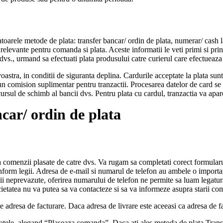
toarele metode de plata: transfer bancar/ ordin de plata, numerar/ cash l
relevante pentru comanda si plata. Aceste informatii le veti primi si prin 
vs., urmand sa efectuati plata produsului catre curierul care efectueaza 
astra, in conditii de siguranta deplina. Cardurile acceptate la plata sun
omision suplimentar pentru tranzactii. Procesarea datelor de card se f
la cursul de schimb al bancii dvs. Pentru plata cu cardul, tranzactia va a
ncar/ ordin de plata
 comenzii plasate de catre dvs. Va rugam sa completati corect formularul s
 conform legii. Adresa de e-mail si numarul de telefon au ambele o impor
uatii neprevazute, oferirea numarului de telefon ne permite sa luam lega
ietatea nu va putea sa va contacteze si sa va informeze asupra starii co
de adresa de facturare. Daca adresa de livrare este aceeasi ca adresa de f
datele, alegand “Plaseaza comanda”. Daca ati ales metoda de plata Transfe