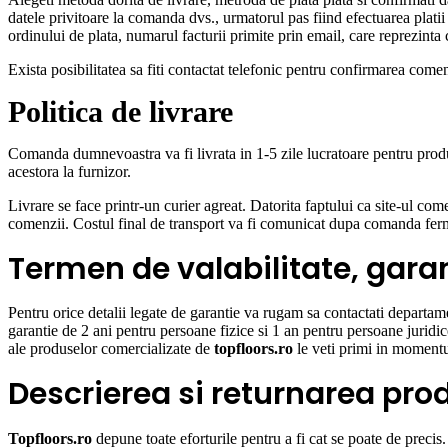
datele privitoare la comanda dvs., urmatorul pas fiind efectuarea platii 
ordinului de plata, numarul facturii primite prin email, care reprezint
Exista posibilitatea sa fiti contactat telefonic pentru confirmarea comen
Politica de livrare
Comanda dumnevoastra va fi livrata in 1-5 zile lucratoare pentru produ
acestora la furnizor.
Livrare se face printr-un curier agreat. Datorita faptului ca site-ul co
comenzii. Costul final de transport va fi comunicat dupa comanda fer
Termen de valabilitate, garan
Pentru orice detalii legate de garantie va rugam sa contactati departa
garantie de 2 ani pentru persoane fizice si 1 an pentru persoane juridice
ale produselor comercializate de
topfloors.ro
le veti primi in momentu
Descrierea si returnarea pro
Topfloors.ro
depune toate eforturile pentru a fi cat se poate de precis