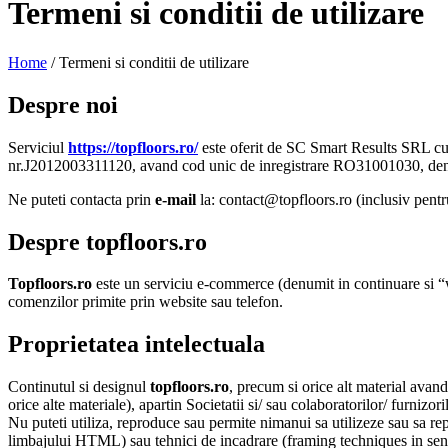
Termeni si conditii de utilizare
Home
/
Termeni si conditii de utilizare
Despre noi
Serviciul
https://topfloors.ro/
este oferit de SC Smart Results SRL
cu
nr.J2012003311120, avand cod unic de inregistrare RO31001030, denu
Ne puteti contacta p
rin
e-mail
la: contact@topfloors.ro (inclusiv pentru
Despre topfloors.ro
Topfloors.ro
este un serviciu e-commerce (denumit in continuare si “web
comenzilor primite prin website sau telefon.
Proprietatea intelectuala
Continutul si designul
topfloors.ro
, precum si orice alt material avand
orice alte materiale), apartin Societatii si/ sau colaboratorilor/ furnizor
Nu puteti utiliza, reproduce sau permite nimanui sa utilizeze sau sa r
limbajului HTML) sau tehnici de incadrare (framing techniques in sensu