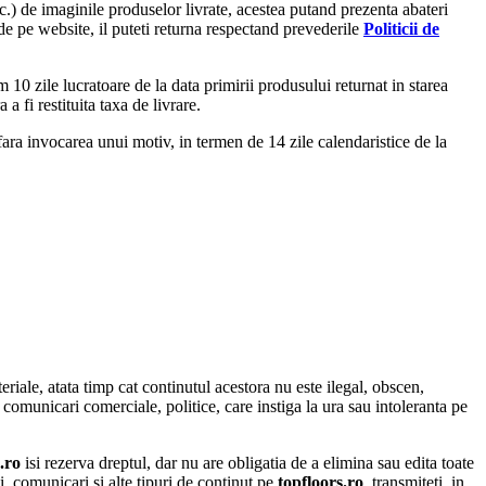
tc.) de imaginile produselor livrate, acestea putand prezenta abateri
 de pe website, il puteti returna respectand prevederile
Politicii de
10 zile lucratoare de la data primirii produsului returnat in starea
 fi restituita taxa de livrare.
fara invocarea unui motiv, in termen de 14 zile calendaristice de la
teriale, atata timp cat continutul acestora nu este ilegal, obscen,
, comunicari comerciale, politice, care instiga la ura sau intoleranta pe
s.ro
isi rezerva dreptul, dar nu are obligatia de a elimina sau edita toate
i, comunicari si alte tipuri de continut pe
topfloors.ro
, transmiteti, in