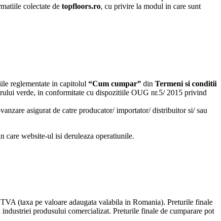
rmatiile colectate de
topfloors.ro
, cu privire la modul in care sunt
iile reglementate in capitolul
“Cum cumpar”
din
Termeni si conditii
mbrului verde, in conformitate cu dispozitiile OUG nr.5/ 2015 privind
t-vanzare asigurat de catre producator/ importator/ distribuitor si/ sau
n care website-ul isi deruleaza operatiunile.
d TVA (taxa pe valoare adaugata valabila in Romania). Preturile finale
ul industriei produsului comercializat. Preturile finale de cumparare pot