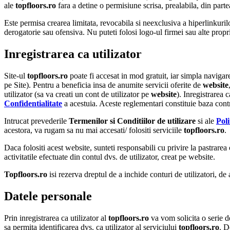
ale
topfloors.ro
fara a detine o permisiune scrisa, prealabila, din parte
Este permisa crearea limitata, revocabila si neexclusiva a hiperlinkuri
derogatorie sau ofensiva. Nu puteti folosi logo-ul firmei sau alte propri
Inregistrarea ca utilizator
Site-ul
topfloors.ro
poate fi accesat in mod gratuit, iar simpla navigare
pe Site). Pentru a beneficia insa de anumite servicii oferite de
website
utilizator (sa va creati un cont de utilizator pe
website
). Inregistrarea 
Confidentialitate
a acestuia. Aceste reglementari constituie baza contrac
Intrucat prevederile
Termenilor si Conditiilor de utilizare
si ale
Poli
acestora, va rugam sa nu mai accesati/ folositi serviciile
topfloors.ro
.
Daca folositi acest website, sunteti responsabili cu privire la pastrarea 
activitatile efectuate din contul dvs. de utilizator, creat pe website.
Topfloors.ro
isi rezerva dreptul de a inchide conturi de utilizatori, d
Datele personale
Prin inregistrarea ca utilizator al
topfloors.ro
va vom solicita o serie d
sa permita identificarea dvs. ca utilizator al serviciului
topfloors.ro
. D