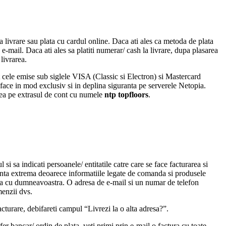
a livrare sau plata cu cardul online. Daca ati ales ca metoda de plata
e-mail. Daca ati ales sa platiti numerar/ cash la livrare, dupa plasarea
livrarea.
t cele emise sub siglele VISA (Classic si Electron) si Mastercard
ace in mod exclusiv si in deplina siguranta pe serverele Netopia.
parea pe extrasul de cont cu numele
ntp topfloors
.
i sa indicati persoanele/ entitatile catre care se face facturarea si
tanta extrema deoarece informatiile legate de comanda si produsele
tura cu dumneavoastra. O adresa de e-mail si un numar de telefon
menzii dvs.
acturare, debifareti campul “Livrezi la o alta adresa?”.
r bancar/ ordin de plata, veti primi prin e-mail o factura cu toate