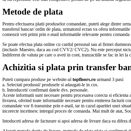
Metode de plata
Pentru efectuarea platii produselor comandate, puteti alege dintre urma
transferul bancar/ ordin de plata, urmatorul ecran va ofera informatiile 
comenzii veti primi prin e-mail informatiile relevante pentru comanda d
Se poate efectua plata online cu cardul personal sau al firmei dumneavo
(inclusiv Maestro, daca au cod CVV2/ CVC2). Nu este perceput niciun c
Indiferent de valuta pe care o aveti in cont, tranzactiile se fac in lei 
Achizitia si plata prin transfer ba
Puteti cumpara produse pe website-ul
topfloors.ro
urmand 3 pasi:
a. Selectati produsul/ produsele si adaugati-le in cos.
b. Introduceti/ confirmati datele dvs. personale.
Aceste informatii sunt necesare pentru procesarea corecta si eficienta a
livrarea, oferind toate informatiile necesare pentru emiterea facturii
comandate vor fi transmise prin e-mail, iar in cazul aparitiei unei sit
incorecte incetinesc intregul proces de comanda. Mai mult de atat, Soc
Intoduceti adresa de facturare si apoi adresa de livrare daca ea difera 
Alegeti metoda dorita de livrare, metroda de plata plata si confirmati 