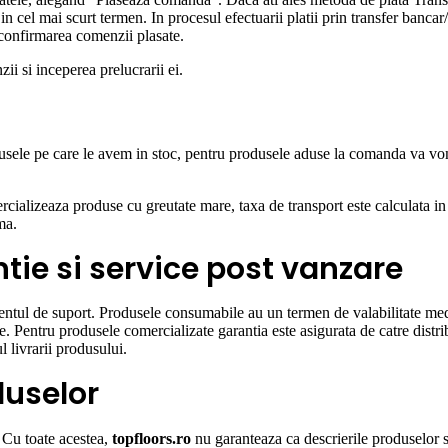
in cel mai scurt termen. In procesul efectuarii platii prin transfer bancar/
a confirmarea comenzii plasate.
zii si inceperea prelucrarii ei.
sele pe care le avem in stoc, pentru produsele aduse la comanda va vom t
mercializeaza produse cu greutate mare, taxa de transport este calculata i
ma.
tie si service post vanzare
mentul de suport. Produsele consumabile au un termen de valabilitate med
. Pentru produsele comercializate garantia este asigurata de catre distrib
l livrarii produsului.
duselor
. Cu toate acestea,
topfloors.ro
nu garanteaza ca descrierile produselor s