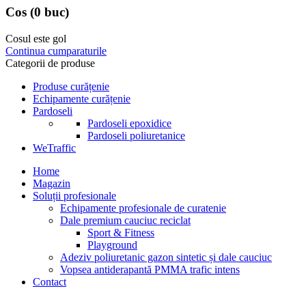
Cos
(0 buc)
Cosul este gol
Continua cumparaturile
Categorii de produse
Produse curățenie
Echipamente curățenie
Pardoseli
Pardoseli epoxidice
Pardoseli poliuretanice
WeTraffic
Home
Magazin
Soluții profesionale
Echipamente profesionale de curatenie
Dale premium cauciuc reciclat
Sport & Fitness
Playground
Adeziv poliuretanic gazon sintetic și dale cauciuc
Vopsea antiderapantă PMMA trafic intens
Contact