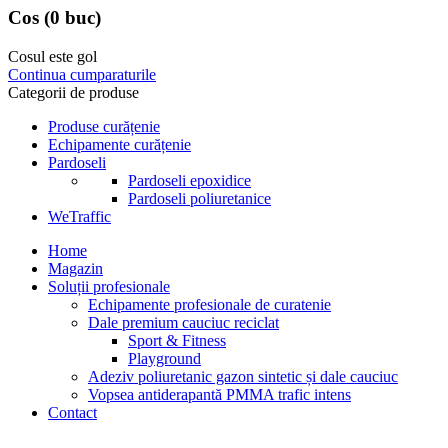
Cos
(0 buc)
Cosul este gol
Continua cumparaturile
Categorii de produse
Produse curățenie
Echipamente curățenie
Pardoseli
Pardoseli epoxidice
Pardoseli poliuretanice
WeTraffic
Home
Magazin
Soluții profesionale
Echipamente profesionale de curatenie
Dale premium cauciuc reciclat
Sport & Fitness
Playground
Adeziv poliuretanic gazon sintetic și dale cauciuc
Vopsea antiderapantă PMMA trafic intens
Contact