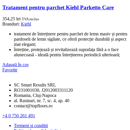
Tratament pentru parchet Kiehl Parketto Care
354,25
lei
TVA inclus
Branduri:
Kiehl
tratament de întreținere pentru parchet de lemn masiv și pentru
pardoseli de lemn sigilate, ce oferă protecție durabilă și aspect
mat elegant;
întreține, protejează și revitalizează suprafața fără a o face
alunecoasă - ideală pentru întreținerea periodică ulterioară;
Adaugă în coș
Favorite
SC Smart Results SRL
RO31001030, J2012003311120
Romania, Cluj-Napoca
al. Rasinari, nr. 7, sc. 4, ap. 40
contact@topfloors.ro
+4 0 750 261 491
Termeni si conditii