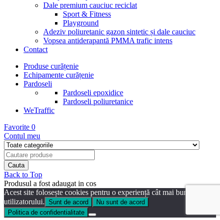
Dale premium cauciuc reciclat
Sport & Fitness
Playground
Adeziv poliuretanic gazon sintetic și dale cauciuc
Vopsea antiderapantă PMMA trafic intens
Contact
Produse curățenie
Echipamente curățenie
Pardoseli
Pardoseli epoxidice
Pardoseli poliuretanice
WeTraffic
Favorite
0
Contul meu
Back to Top
Produsul a fost adaugat in cos
Acest site folosește cookies pentru o experiență cât mai bună a
utilizatorului.
Sunt de acord
Nu sunt de acord
Politica de confidentialitate