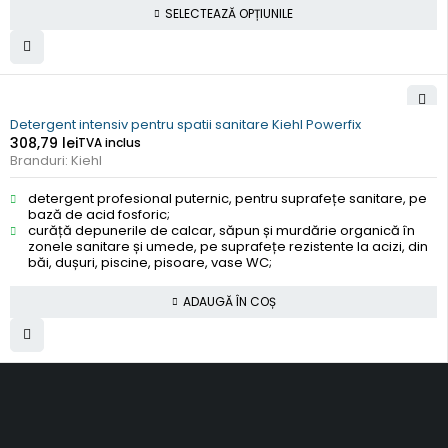
SELECTEAZĂ OPȚIUNILE
Detergent intensiv pentru spatii sanitare Kiehl Powerfix
308,79
lei
TVA inclus
Branduri:
Kiehl
detergent profesional puternic, pentru suprafețe sanitare, pe
bază de acid fosforic;
curăță depunerile de calcar, săpun și murdărie organică în
zonele sanitare și umede, pe suprafețe rezistente la acizi, din
băi, dușuri, piscine, pisoare, vase WC;
ADAUGĂ ÎN COȘ