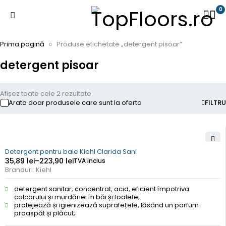
0
Prima pagină
Produse etichetate „detergent pisoar”
detergent pisoar
Afișez toate cele 2 rezultate
Arata doar produsele care sunt la oferta
FILTRU
Detergent pentru baie Kiehl Clarida Sani
35,89
lei
–
223,90
lei
TVA inclus
Branduri:
Kiehl
detergent sanitar, concentrat, acid, eficient împotriva
calcarului și murdăriei în băi și toalete;
protejează și igienizează suprafețele, lăsând un parfum
proaspăt și plăcut;